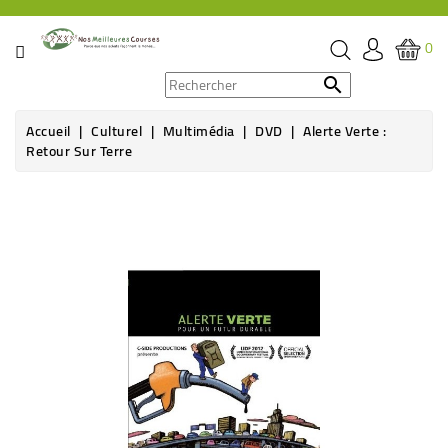
CATÉGORIE
0
PROMOS

Accueil
Culturel
Multimédia
DVD
Alerte Verte :
ÉPICERIE
Retour Sur Terre
THÉ,
CAFÉ
&
BOISSON
HYGIÈNE
SOINS
SANTÉ
BIEN-
ÊTRE