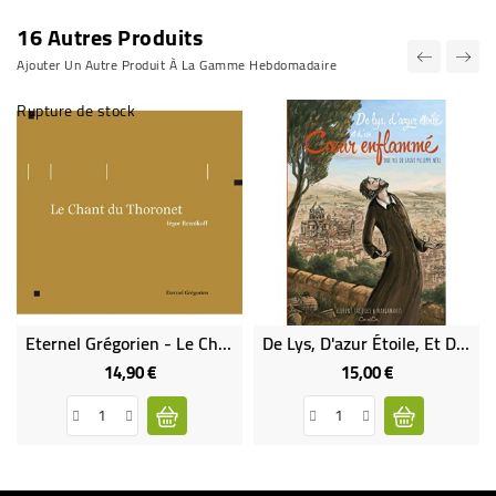
16 Autres Produits
Ajouter Un Autre Produit À La Gamme Hebdomadaire
Rupture de stock
Eternel Grégorien - Le Chant Du Thoronet - Iegor Reznikoff
De Lys, D'azur Étoile, Et D'un Coeur Enflammé - Une Vie De Saint Philippe Néri (Occasion)
14,90 €
15,00 €
Prix
Prix