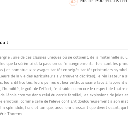
Plus de 1500 produits certi
oduit
vergne ; une de ces classes uniques où se côtoient, de la maternelle au
gales que la sérénité et la passion de l'enseignement… Tels sont les pri
sons (les somptueux paysages tantôt enneigés tantôt printaniers symbol
rs de la vie des agriculteurs s'y trouvent décrites), le réalisateur a su
s, leurs difficultés, leurs peines et leur enthousiasme face à l'apprent
 l'humilité, le goût de l'effort, l'entraide ou encore le respect de l'autre
e l'école comme dans celui du cercle familial, les explosions de joies et 
 émotion, comme celle de l'élève confiant douloureusement à son instit
ilm splendide, frais et tonique, aussi enrichissant que divertissant, q
déric Thorens.