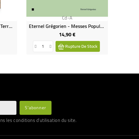
Cd-A
La Terre Vue D'Alban - Dis La Terre, Montre-Moi Comment Vivent Les Hommes ! (DVD Occasion)
Eternel Grégorien - Messes Populaires Grégoriennes
14,90 €
Prix
Rupture De Stock
les conditions d'utilisation du site.