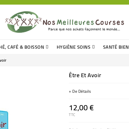
HÉ, CAFÉ & BOISSON
HYGIÈNE SOINS
SANTÉ BIE
Pâtisseries, Moelleux Et Cakes
Sucres En Morceaux, Bûchettes
Barre De Céréales, Pâte D\'amande
Tomates (purée, Coulis, Concentré....)
Levure De Bière Et Germe De Blé
Cotons
Tampo
Shampooin
voir
Être Et Avoir
+ De Détails
12,00 €
TTC