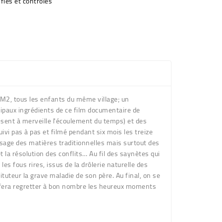
fiés et contrôlés
 CM2, tous les enfants du même village; un
ncipaux ingrédients de ce film documentaire de
isent à merveille l'écoulement du temps) et des
ivi pas à pas et filmé pendant six mois les treize
issage des matières traditionnelles mais surtout des
 et la résolution des conflits… Au fil des saynètes qui
les fous rires, issus de la drôlerie naturelle des
uteur la grave maladie de son père. Au final, on se
ui fera regretter à bon nombre les heureux moments