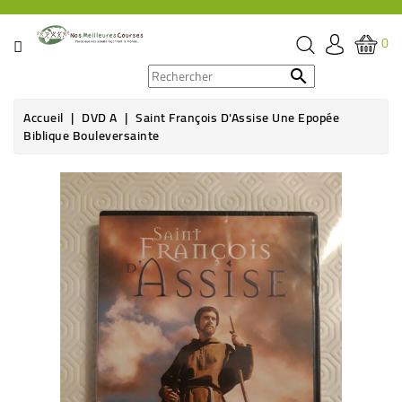
CATÉGORIE
0
PROMOS

Accueil
DVD A
Saint François D'Assise Une Epopée
ÉPICERIE
Biblique Bouleversainte
THÉ,
Rupture de stock
CAFÉ
&
BOISSON
HYGIÈNE
SOINS
SANTÉ
BIEN-
ÊTRE