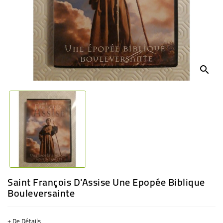
BÉBÉ
CULTUREL
search
Saint François D'Assise Une Epopée Biblique
Bouleversainte
+ De Détails