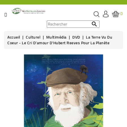
CATÉGORIE
0
PROMOS

Accueil
Culturel
Multimédia
DVD
La Terre Vu Du
ÉPICERIE
Coeur - Le Cri D’amour D’Hubert Reeves Pour La Planète
THÉ,
CAFÉ
&
BOISSON
HYGIÈNE
SOINS
SANTÉ
BIEN-
ÊTRE