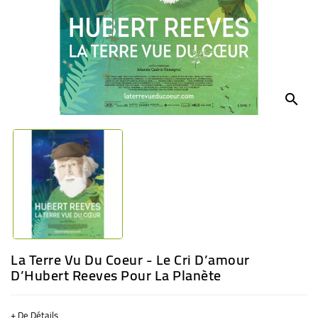
BÉBÉ
CULTUREL
search
La Terre Vu Du Coeur - Le Cri D’amour
D’Hubert Reeves Pour La Planète
+ De Détails