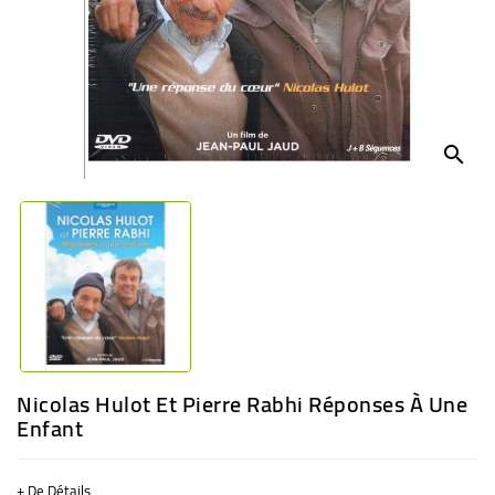
BÉBÉ
CULTUREL
search
Nicolas Hulot Et Pierre Rabhi Réponses À Une
Enfant
+ De Détails