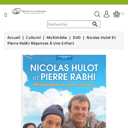
CATÉGORIE
0
PROMOS

Accueil
Culturel
Multimédia
DVD
Nicolas Hulot Et
ÉPICERIE
Pierre Rabhi Réponses À Une Enfant
THÉ,
CAFÉ
&
BOISSON
HYGIÈNE
SOINS
SANTÉ
BIEN-
ÊTRE