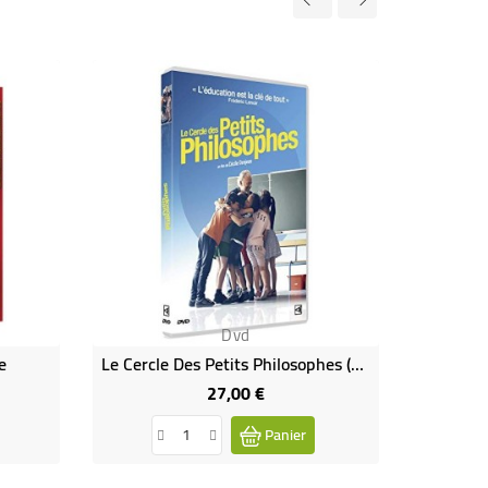
Dvd
e
Le Cercle Des Petits Philosophes (neuf)
La Pla
27,00 €
Prix
Panier