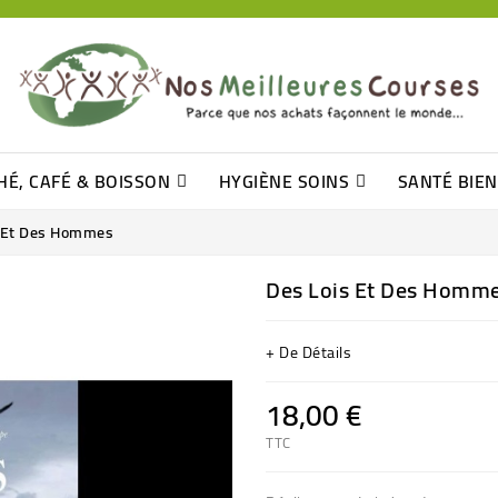
HÉ, CAFÉ & BOISSON
HYGIÈNE SOINS
SANTÉ BIE
Pâtisseries, Moelleux Et Cakes
Sucres En Morceaux, Bûchettes
Barre De Céréales, Pâte D\'amande
Tomates (purée, Coulis, Concentré....)
Levure De Bière Et Germe De Blé
Cotons
Tampo
Shampooin
s Et Des Hommes
Des Lois Et Des Homm
+ De Détails
18,00 €
TTC