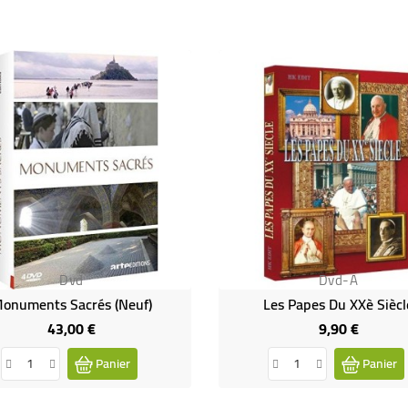
Dvd
Dvd-A
onuments Sacrés (neuf)
Les Papes Du XXè Siècl
43,00 €
9,90 €
Prix
Prix
Panier
Panier