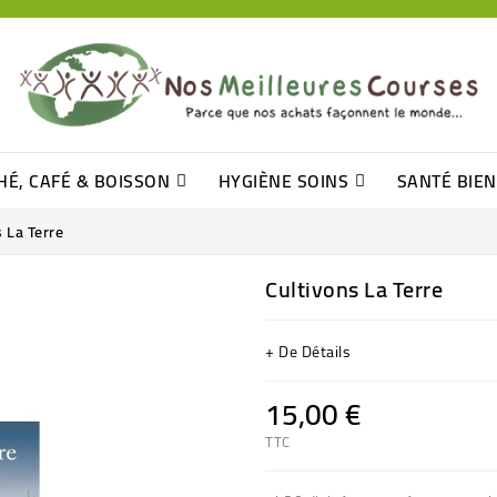
HÉ, CAFÉ & BOISSON
HYGIÈNE SOINS
SANTÉ BIE
Pâtisseries, Moelleux Et Cakes
Sucres En Morceaux, Bûchettes
Barre De Céréales, Pâte D\'amande
Tomates (purée, Coulis, Concentré....)
Levure De Bière Et Germe De Blé
Cotons
Tampo
Shampooin
 La Terre
Cultivons La Terre
+ De Détails
15,00 €
TTC