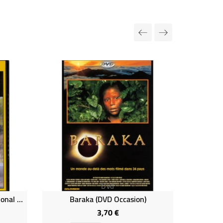
Dvd
"La Révolte Des Hyènes" National Geographic (DVD Occasion)
Baraka (DVD Occasion)
3,70 €
Prix