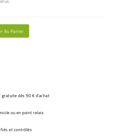
bonus
er Au Panier
€ gratuite dès 90 € d'achat
icile ou en point relais
fiés et contrôlés