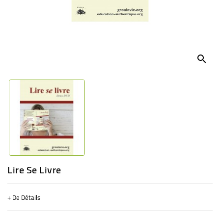
BÉBÉ
CULTUREL
search
Lire Se Livre
+ De Détails