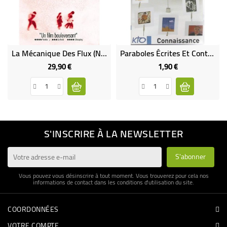
La Mécanique Des Flux (neuf)
Paraboles Écrites Et Contées Par Le Père Bernard Bro Vol 2 (Occasion)
29,90 €
1,90 €
Prix
Prix
S'INSCRIRE À LA NEWSLETTER
Vous pouvez vous désinscrire à tout moment. Vous trouverez pour cela nos
informations de contact dans les conditions d'utilisation du site.
COORDONNÉES
VOTRE COMPTE