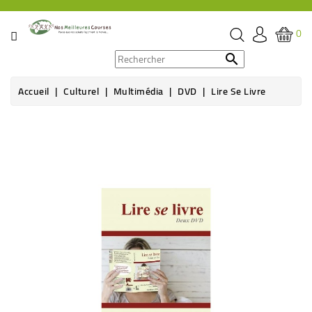
CATÉGORIE
0
PROMOS

Accueil
Culturel
Multimédia
DVD
Lire Se Livre
ÉPICERIE
THÉ,
CAFÉ
&
BOISSON
HYGIÈNE
SOINS
SANTÉ
BIEN-
ÊTRE