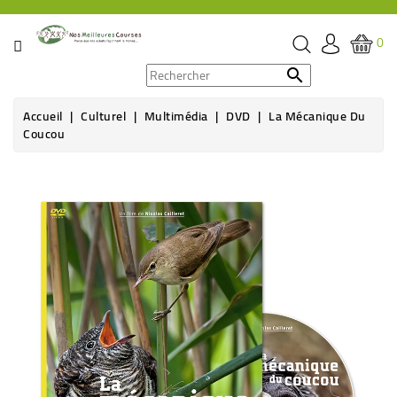
CATÉGORIE
0
PROMOS

Accueil
Culturel
Multimédia
DVD
La Mécanique Du
ÉPICERIE
Coucou
THÉ,
CAFÉ
&
BOISSON
HYGIÈNE
SOINS
SANTÉ
BIEN-
ÊTRE