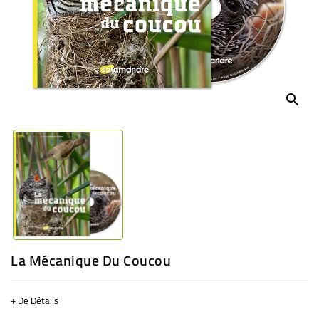
BÉBÉ
CULTUREL
search
La Mécanique Du Coucou
+ De Détails