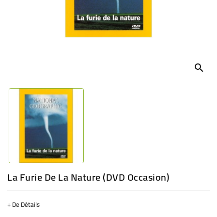
BÉBÉ
CULTUREL
search
La Furie De La Nature (DVD Occasion)
+ De Détails