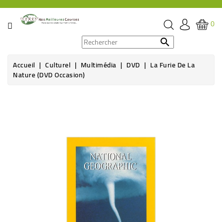
CATÉGORIE
0
PROMOS

Accueil
Culturel
Multimédia
DVD
La Furie De La
ÉPICERIE
Nature (DVD Occasion)
THÉ,
CAFÉ
&
BOISSON
HYGIÈNE
SOINS
SANTÉ
BIEN-
ÊTRE