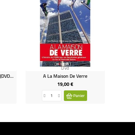
Dvd
1968 Un Monde En Revoltes (DVD Occasion)
A La Maison De Verre
19,00 €
Prix
Panier