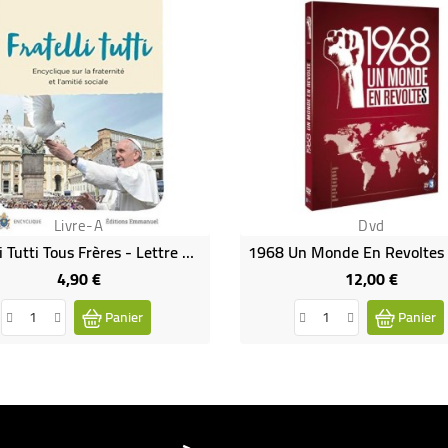
Livre-A
Dvd
Fratelli Tutti Tous Frères - Lettre Encyclique Sur La Fraternité Et L'amitié Sociale
4,90 €
12,00 €
Prix
Prix
Panier
Panier