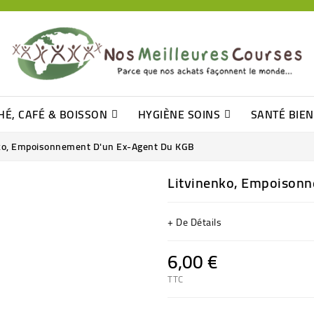
HÉ, CAFÉ & BOISSON
HYGIÈNE SOINS
SANTÉ BIE
Pâtisseries, Moelleux Et Cakes
Sucres En Morceaux, Bûchettes
Barre De Céréales, Pâte D\'amande
Tomates (purée, Coulis, Concentré....)
Levure De Bière Et Germe De Blé
Cotons
Tampo
Shampooin
ko, Empoisonnement D'un Ex-Agent Du KGB
Litvinenko, Empoisonn
+ De Détails
6,00 €
TTC