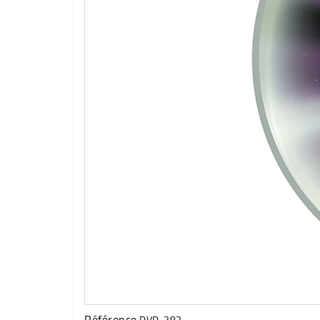
Référence
DVD-383