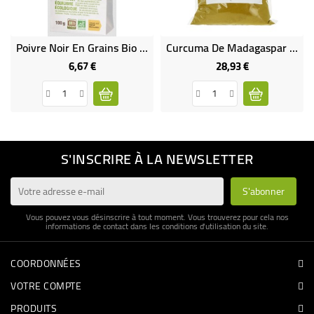
Poivre Noir En Grains Bio & Équitable En Sachet
Curcuma De Madagaspar En Poudre Bio & Équitable
6,67 €
28,93 €
Prix
Prix
S'INSCRIRE À LA NEWSLETTER
Vous pouvez vous désinscrire à tout moment. Vous trouverez pour cela nos
informations de contact dans les conditions d'utilisation du site.
COORDONNÉES
VOTRE COMPTE
PRODUITS