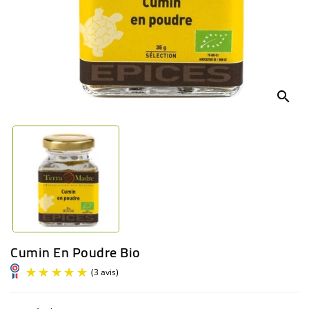
BÉBÉ
CULTUREL
search
Cumin En Poudre Bio