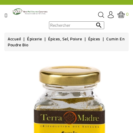
CATÉGORIE
0
PROMOS

Accueil
Épicerie
Épices, Sel, Poivre
Épices
Cumin En
ÉPICERIE
Poudre Bio
THÉ,
CAFÉ
&
BOISSON
HYGIÈNE
SOINS
SANTÉ
BIEN-
ÊTRE