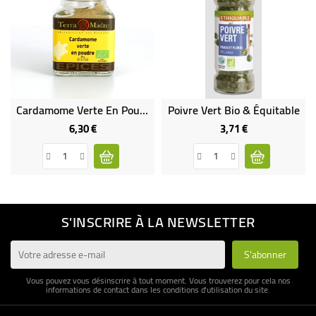
Cardamome Verte En Poudre Bio
Poivre Vert Bio & Équitable
6,30 €
3,71 €
Prix
Prix
S'INSCRIRE À LA NEWSLETTER
Vous pouvez vous désinscrire à tout moment. Vous trouverez pour cela nos
informations de contact dans les conditions d'utilisation du site.