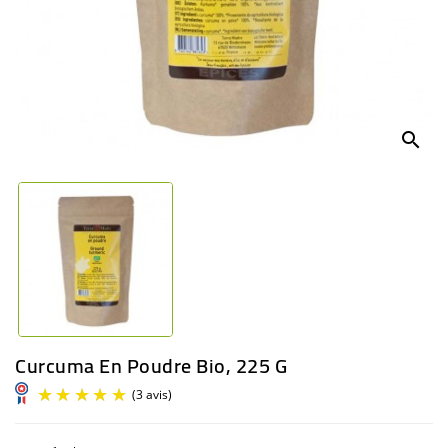
BÉBÉ
CULTUREL
search
Curcuma En Poudre Bio, 225 G