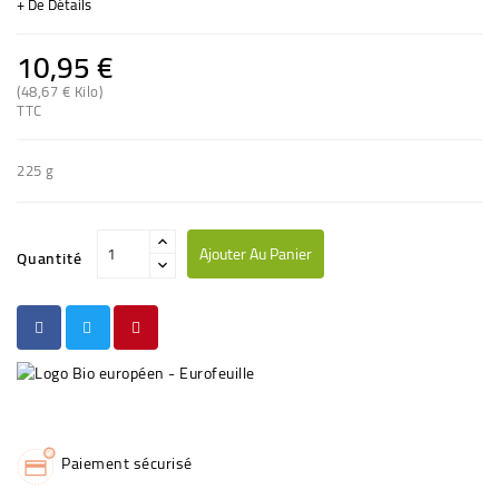
+ De Détails
10,95 €
(48,67 € Kilo)
(3 avis)
TTC
225 g
Ajouter Au Panier
Quantité
Paiement sécurisé