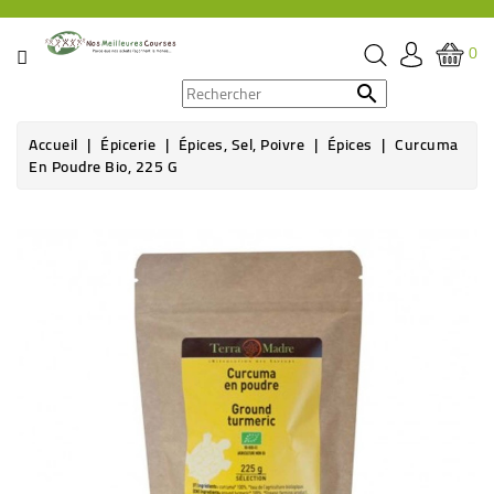
CATÉGORIE
0
PROMOS

Accueil
Épicerie
Épices, Sel, Poivre
Épices
Curcuma
ÉPICERIE
En Poudre Bio, 225 G
THÉ,
CAFÉ
&
BOISSON
HYGIÈNE
SOINS
SANTÉ
BIEN-
ÊTRE