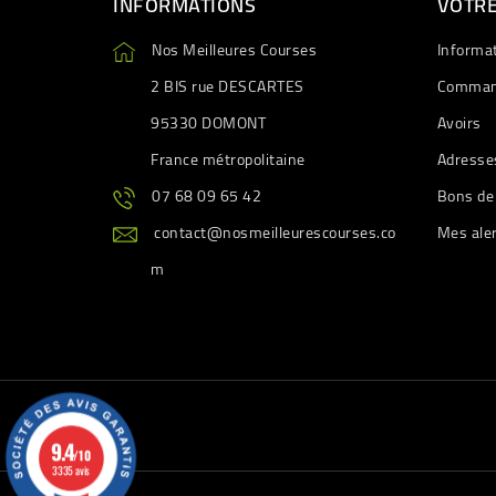
INFORMATIONS
VOTR
Nos Meilleures Courses
Informa
2 BIS rue DESCARTES
Comman
95330 DOMONT
Avoirs
France métropolitaine
Adresse
07 68 09 65 42
Bons de
contact@nosmeilleurescourses.co
Mes ale
m
9.4
/10
3335 avis