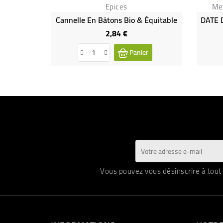
Epices
Me
Cannelle En Bâtons Bio & Équitable
2,84 €
Prix
Panier
Vous pouvez vous désinscrire à tout 