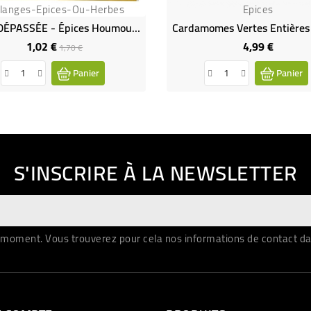
langes-Epices-Ou-Herbes
Epices
DATE DÉPASSÉE - Épices Houmous BIO
1,02 €
4,99 €
Prix
Prix
Prix
1,70 €
de
Panier
Panier
base
S'INSCRIRE À LA NEWSLETTER
moment. Vous trouverez pour cela nos informations de contact dans 