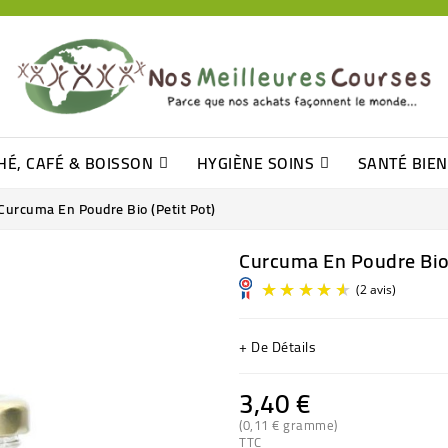
HÉ, CAFÉ & BOISSON
HYGIÈNE SOINS
SANTÉ BIE
Pâtisseries, Moelleux Et Cakes
Sucres En Morceaux, Bûchettes
Barre De Céréales, Pâte D\'amande
Tomates (purée, Coulis, Concentré....)
Levure De Bière Et Germe De Blé
Cotons
Tampo
Shampooin
Curcuma En Poudre Bio (petit Pot)
Curcuma En Poudre Bio 
+ De Détails
3,40 €
(0,11 € gramme)
TTC