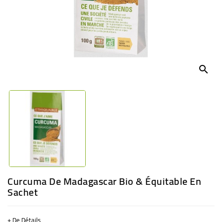
BÉBÉ
CULTUREL
search
Curcuma De Madagascar Bio & Équitable En
Sachet
+ De Détails