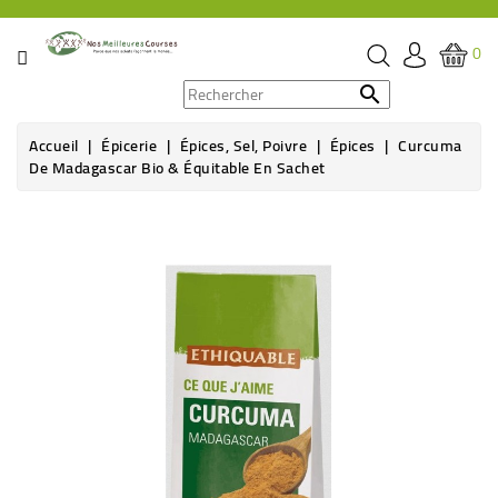
CATÉGORIE
0
PROMOS

Accueil
Épicerie
Épices, Sel, Poivre
Épices
Curcuma
ÉPICERIE
De Madagascar Bio & Équitable En Sachet
THÉ,
CAFÉ
&
BOISSON
HYGIÈNE
SOINS
SANTÉ
BIEN-
ÊTRE