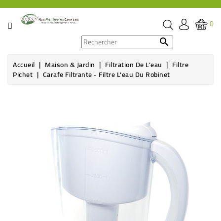
CATÉGORIE
0
PROMOS

Accueil
Maison & Jardin
Filtration De L'eau
Filtre
ÉPICERIE
Pichet
Carafe Filtrante - Filtre L'eau Du Robinet
THÉ,
CAFÉ
&
BOISSON
HYGIÈNE
SOINS
SANTÉ
BIEN-
ÊTRE