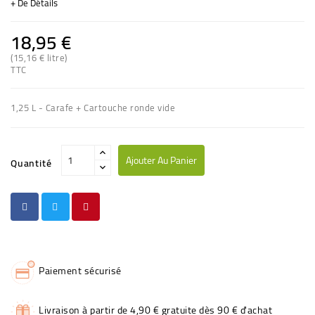
+ De Détails
18,95 €
(15,16 € litre)
(2 avis)
TTC
1,25 L - Carafe + Cartouche ronde vide
Ajouter Au Panier
Quantité
Paiement sécurisé
Livraison à partir de 4,90 € gratuite dès 90 € d'achat