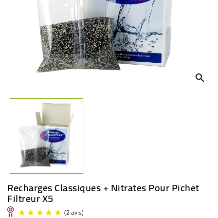
BÉBÉ
CULTUREL
search
Recharges Classiques + Nitrates Pour Pichet
Filtreur X5