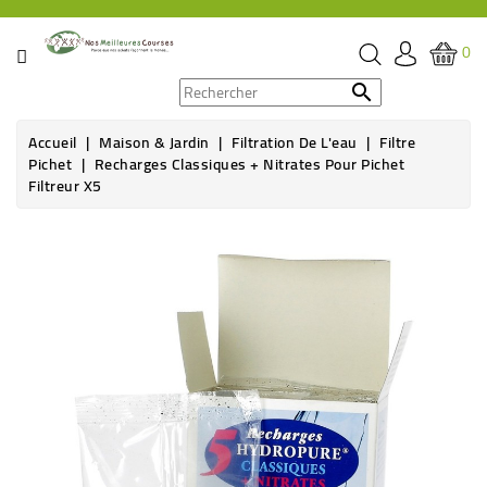
CATÉGORIE
0
PROMOS

Accueil
Maison & Jardin
Filtration De L'eau
Filtre
ÉPICERIE
Pichet
Recharges Classiques + Nitrates Pour Pichet
Filtreur X5
THÉ,
CAFÉ
&
BOISSON
HYGIÈNE
SOINS
SANTÉ
BIEN-
ÊTRE