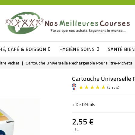
HÉ, CAFÉ & BOISSON
HYGIÈNE SOINS
SANTÉ BIE
Pâtisseries, Moelleux Et Cakes
Sucres En Morceaux, Bûchettes
Barre De Céréales, Pâte D\'amande
Tomates (purée, Coulis, Concentré....)
Levure De Bière Et Germe De Blé
Cotons
Tampo
Shampooin
ltre Pichet
Cartouche Universelle Rechargeable Pour Filtre-Pichets
Cartouche Universelle 
+ De Détails
2,55 €
TTC