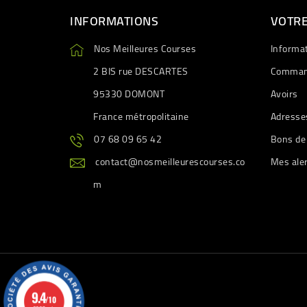
INFORMATIONS
VOTR
Nos Meilleures Courses
Informa
2 BIS rue DESCARTES
Comman
95330 DOMONT
Avoirs
France métropolitaine
Adresse
07 68 09 65 42
Bons de
contact@nosmeilleurescourses.co
Mes ale
m
9.4
/10