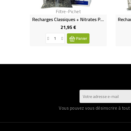
Filtre-Pichet
Recharges Classiques + Nitrates Pour Pichet Filtreur X5
21,95 €
Prix
Panier
Vous pouvez vous désinscrire à tout 