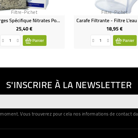
Filtre-Pichet
Filtre-Pichet
Recharges Spécifique Nitrates Pour Pichet Filtreur X5
25,40 €
18,95 €
Prix
Prix
Panier
Panier
S'INSCRIRE À LA NEWSLETTER
moment. Vous trouverez pour cela nos informations de contact dans 