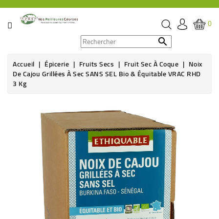
CATÉGORIE
0
PROMOS

Accueil
Épicerie
Fruits Secs
Fruit Sec À Coque
Noix
ÉPICERIE
De Cajou Grillées À Sec SANS SEL Bio & Équitable VRAC RHD
3 Kg
THÉ,
CAFÉ
Rupture de stock
&
BOISSON
HYGIÈNE
SOINS
SANTÉ
BIEN-
ÊTRE