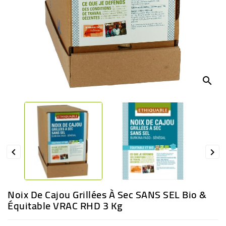
BÉBÉ
CULTUREL
search


Noix De Cajou Grillées À Sec SANS SEL Bio &
Équitable VRAC RHD 3 Kg