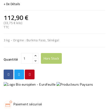
+ De Détails
112,90 €
(33,75 € kilo)
TTC
3 kg - Origine : Burkina Faso, Sénégal
Hors Stock
Quantité
Paiement sécurisé