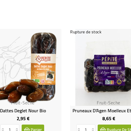
Rupture de stock
Fruit-Seche
Fruit-Seche
Dattes Deglet Nour Bio
2,95 €
8,65 €
Prix
Prix
Panier
Rupture De S