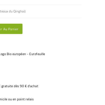
ateaux du Qinghai)
er Au Panier
€ gratuite dès 90 € d'achat
icile ou en point relais