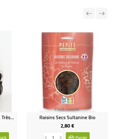
Fruit-Seche
Pruneaux D'Agen Moelleux Et Très Gros -entiers Bio
Raisins Secs Sultanine Bio
2,80 €
Prix
tock
Panier