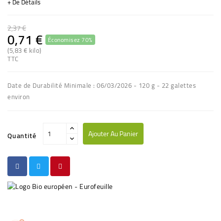
+ De Détails
2,37 €
0,71 €
Économisez 70%
(2 avis)
(5,83 € kilo)
TTC
Date de Durabilité Minimale : 06/03/2026 - 120 g - 22 galettes
environ
Ajouter Au Panier
Quantité