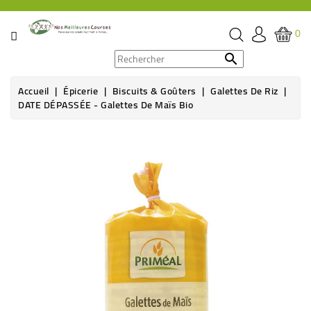
CATÉGORIE
0
PROMOS

Accueil
Épicerie
Biscuits & Goûters
Galettes De Riz
ÉPICERIE
DATE DÉPASSÉE - Galettes De Maïs Bio
THÉ,
CAFÉ
&
BOISSON
HYGIÈNE
SOINS
SANTÉ
BIEN-
ÊTRE