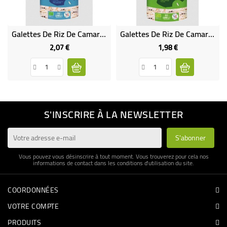
Galettes De Riz De Camargue Sans Sel, Bio & Sans Gluten
Galettes De Riz De Camargue Bio & Sans Gluten
2,07 €
1,98 €
Prix
Prix
S'INSCRIRE À LA NEWSLETTER
Vous pouvez vous désinscrire à tout moment. Vous trouverez pour cela nos
informations de contact dans les conditions d'utilisation du site.
COORDONNÉES
VOTRE COMPTE
PRODUITS