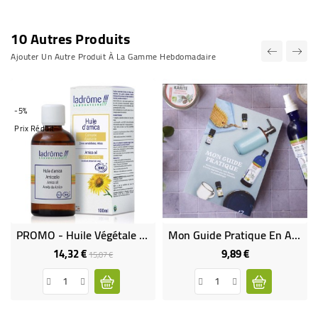
10 Autres Produits
Ajouter Un Autre Produit À La Gamme Hebdomadaire
-5%
Prix Réduit
PROMO - Huile Végétale D'arnica Bio
Mon Guide Pratique En Aromathérapie
14,32 €
9,89 €
Prix
Prix
Prix
15,07 €
de
base