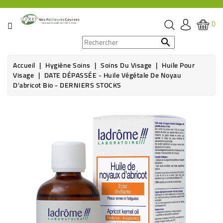
CATÉGORIE
0
PROMOS

Accueil
Hygiène Soins
Soins Du Visage
Huile Pour
ÉPICERIE
Visage
DATE DÉPASSÉE - Huile Végétale De Noyau
D'abricot Bio - DERNIERS STOCKS
THÉ,
CAFÉ
Rupture de stock
&
BOISSON
HYGIÈNE
SOINS
SANTÉ
BIEN-
ÊTRE