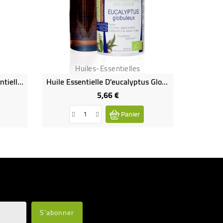
Huiles-Essentielles
DATE DÉPASSÉE - Huile Essentielle De Romarin À Camphre Bio
Huile Essentielle D'eucalyptus Globuleux Bio
5,66 €
Prix
Panier