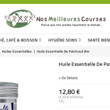
HÉ, CAFÉ & BOISSON
HYGIÈNE SOINS
SANTÉ BIE
Pâtisseries, Moelleux Et Cakes
Sucres En Morceaux, Bûchettes
Barre De Céréales, Pâte D\'amande
Tomates (purée, Coulis, Concentré....)
Levure De Bière Et Germe De Blé
Cotons
Tampo
Shampooin
Huiles Essentielles
Huile Essentielle De Patchouli Bio
Huile Essentielle De Pa
+ De Détails
12,80 €
(1,22 € millilitre)
TTC