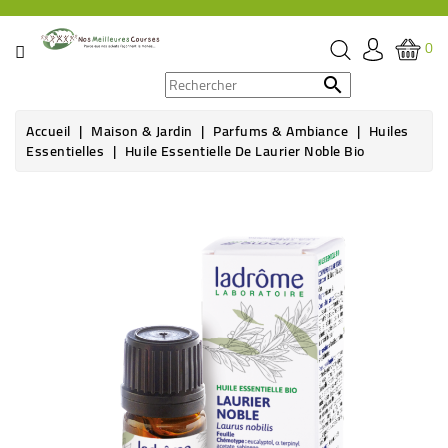
CATÉGORIE
0
PROMOS

Accueil
Maison & Jardin
Parfums & Ambiance
Huiles
ÉPICERIE
Essentielles
Huile Essentielle De Laurier Noble Bio
THÉ,
CAFÉ
&
BOISSON
HYGIÈNE
SOINS
SANTÉ
BIEN-
ÊTRE