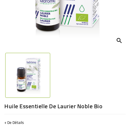
BÉBÉ
CULTUREL
search
Huile Essentielle De Laurier Noble Bio
+ De Détails