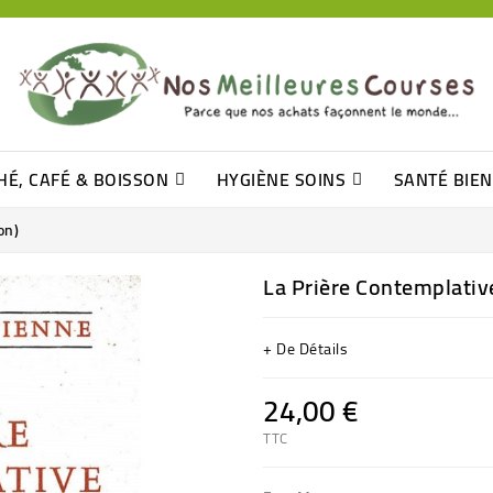
HÉ, CAFÉ & BOISSON
HYGIÈNE SOINS
SANTÉ BIE
Pâtisseries, Moelleux Et Cakes
Sucres En Morceaux, Bûchettes
Barre De Céréales, Pâte D\'amande
Tomates (purée, Coulis, Concentré....)
Levure De Bière Et Germe De Blé
Cotons
Tampo
Shampooin
on)
La Prière Contemplativ
+ De Détails
24,00 €
TTC