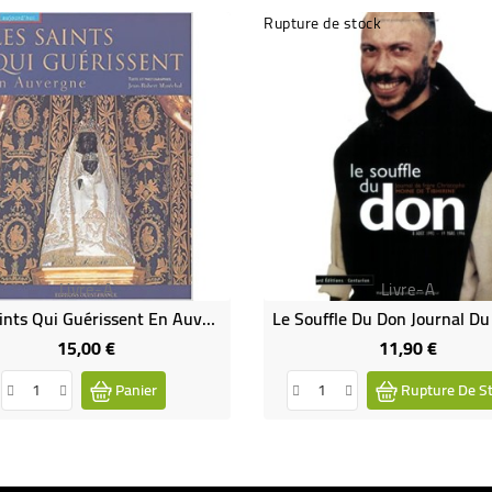
Rupture de stock
Livre-A
Livre-A
Les Saints Qui Guérissent En Auvergne - Jean-Robert Marechal
15,00 €
11,90 €
Prix
Prix
Panier
Rupture De S