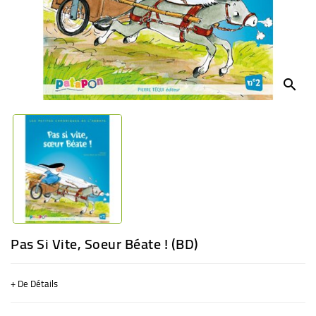
BÉBÉ
CULTUREL
search
Pas Si Vite, Soeur Béate ! (BD)
+ De Détails