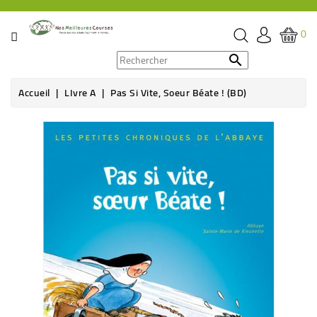
CATÉGORIE
0
PROMOS

Accueil
LIvre A
Pas Si Vite, Soeur Béate ! (BD)
ÉPICERIE
THÉ,
CAFÉ
&
BOISSON
HYGIÈNE
SOINS
SANTÉ
BIEN-
ÊTRE