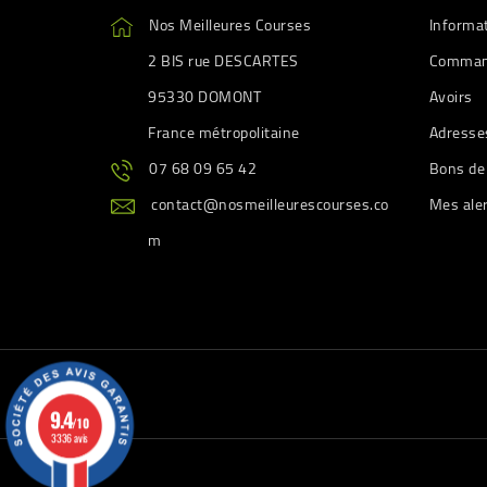
Nos Meilleures Courses
Informa
2 BIS rue DESCARTES
Comman
95330 DOMONT
Avoirs
France métropolitaine
Adresse
07 68 09 65 42
Bons de
contact@nosmeilleurescourses.co
Mes ale
m
9.4
/10
3336 avis