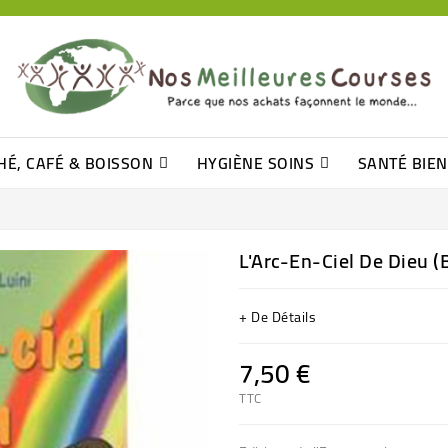
HÉ, CAFÉ & BOISSON
HYGIÈNE SOINS
SANTÉ BIE
Pâtisseries, Moelleux Et Cakes
Sucres En Morceaux, Bûchettes
Barre De Céréales, Pâte D\'amande
Tomates (purée, Coulis, Concentré....)
Levure De Bière Et Germe De Blé
Cotons
Tampo
Shampooin
L'Arc-En-Ciel De Dieu (
+ De Détails
7,50 €
TTC