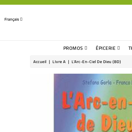
Français
PROMOS
ÉPICERIE
T
Dates Dépassées, Jusqu\'à -70% De Réduction
Découverte De Beaux Produits Au Détour D\'une Bonne Affaire
Sucres & Édulcorants Naturels
Chocolats, Barres & Confiserie
Accueil
LIvre A
L'Arc-En-Ciel De Dieu (BD)