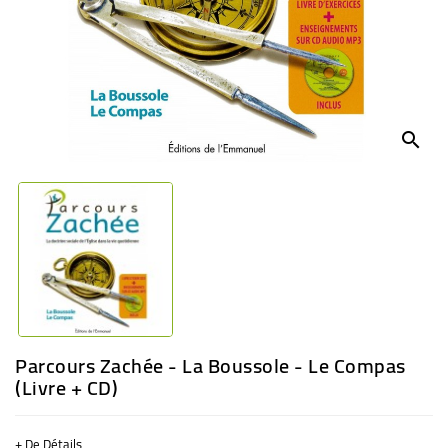
BÉBÉ
CULTUREL
search
Parcours Zachée - La Boussole - Le Compas
(Livre + CD)
+ De Détails