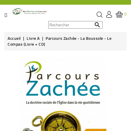
CATÉGORIE
0
PROMOS

Accueil
LIvre A
Parcours Zachée - La Boussole - Le
ÉPICERIE
Compas (Livre + CD)
THÉ,
Rupture de stock
CAFÉ
&
BOISSON
HYGIÈNE
SOINS
SANTÉ
BIEN-
ÊTRE