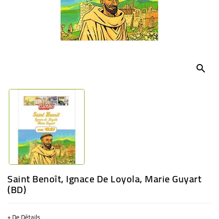
BÉBÉ
CULTUREL
search
Saint Benoît, Ignace De Loyola, Marie Guyart
(BD)
+ De Détails