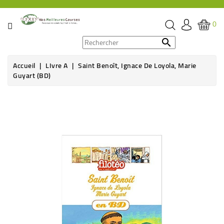
CATÉGORIE
0
PROMOS

Accueil
LIvre A
Saint Benoît, Ignace De Loyola, Marie
ÉPICERIE
Guyart (BD)
THÉ,
CAFÉ
&
BOISSON
HYGIÈNE
SOINS
SANTÉ
BIEN-
ÊTRE