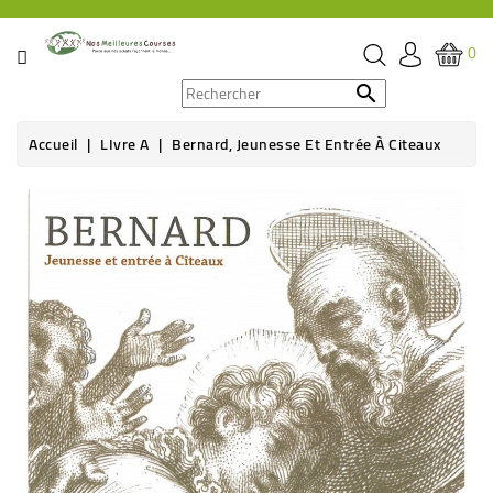
CATÉGORIE
0
PROMOS

Accueil
LIvre A
Bernard, Jeunesse Et Entrée À Citeaux
ÉPICERIE
THÉ,
CAFÉ
&
BOISSON
HYGIÈNE
SOINS
SANTÉ
BIEN-
ÊTRE