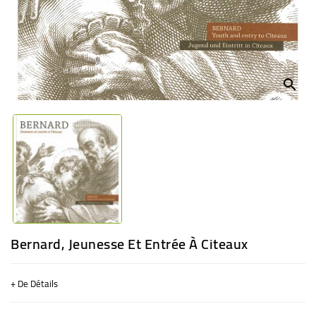
BÉBÉ
CULTUREL
search
Bernard, Jeunesse Et Entrée À Citeaux
+ De Détails