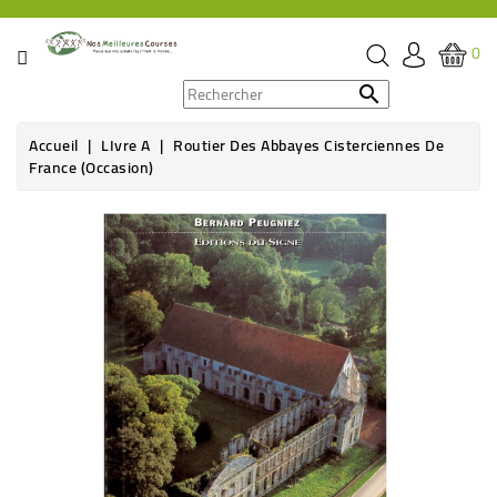
CATÉGORIE
0
PROMOS

Accueil
LIvre A
Routier Des Abbayes Cisterciennes De
ÉPICERIE
France (Occasion)
THÉ,
Rupture de stock
CAFÉ
&
BOISSON
HYGIÈNE
SOINS
SANTÉ
BIEN-
ÊTRE