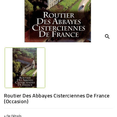
BÉBÉ
CULTUREL
search
Routier Des Abbayes Cisterciennes De France
(Occasion)
+ De Détails