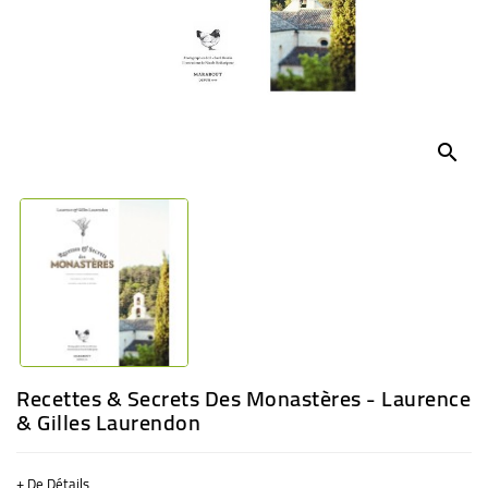
BÉBÉ
CULTUREL
search
Recettes & Secrets Des Monastères - Laurence
& Gilles Laurendon
+ De Détails