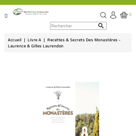
CATÉGORIE
0
PROMOS

Accueil
LIvre A
Recettes & Secrets Des Monastères -
ÉPICERIE
Laurence & Gilles Laurendon
THÉ,
Rupture de stock
CAFÉ
&
BOISSON
HYGIÈNE
SOINS
SANTÉ
BIEN-
ÊTRE