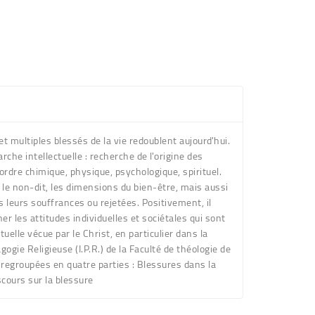
s et multiples blessés de la vie redoublent aujourd'hui.
he intellectuelle : recherche de l'origine des
d'ordre chimique, physique, psychologique, spirituel.
e, le non-dit, les dimensions du bien-être, mais aussi
 leurs souffrances ou rejetées. Positivement, il
her les attitudes individuelles et sociétales qui sont
elle vécue par le Christ, en particulier dans la
ogie Religieuse (I.P.R.) de la Faculté de théologie de
é regroupées en quatre parties : Blessures dans la
scours sur la blessure