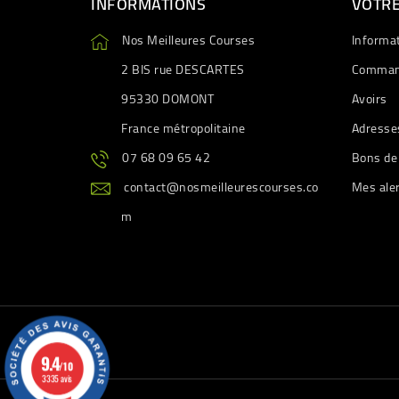
INFORMATIONS
VOTR
Nos Meilleures Courses
Informa
2 BIS rue DESCARTES
Comman
95330 DOMONT
Avoirs
France métropolitaine
Adresse
07 68 09 65 42
Bons de
contact@nosmeilleurescourses.co
Mes ale
m
9.4
/10
3335 avis