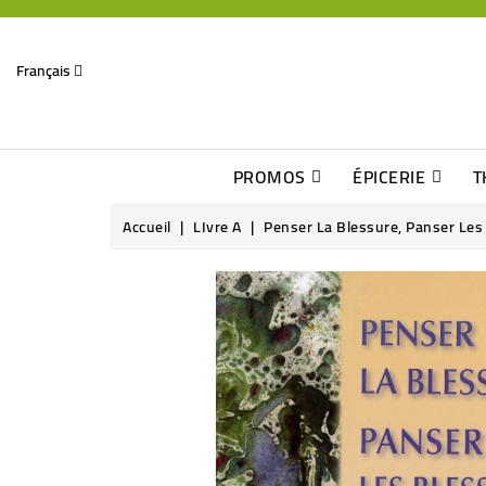
Français
PROMOS
ÉPICERIE
T
Dates Dépassées, Jusqu\'à -70% De Réduction
Découverte De Beaux Produits Au Détour D\'une Bonne Affaire
Sucres & Édulcorants Naturels
Chocolats, Barres & Confiserie
Accueil
LIvre A
Penser La Blessure, Panser Les 