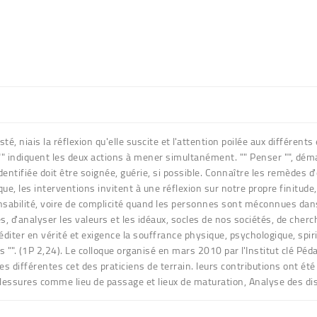
sté, niais la réflexion qu'elle suscite et l'attention poilée aux différent
 indiquent les deux actions à mener simultanément. "" Penser "", démarc
e identifiée doit être soignée, guérie, si possible. Connaître les remèdes 
oque, les interventions invitent à une réflexion sur notre propre finitud
nsabilité, voire de complicité quand les personnes sont méconnues dans
ces, d'analyser les valeurs et les idéaux, socles de nos sociétés, de cherc
ter en vérité et exigence la souffrance physique, psychologique, spiritu
 "". (1P 2,24). Le colloque organisé en mars 2010 par l'Institut clé Pédag
es différentes cet des praticiens de terrain. leurs contributions ont ét
, Blessures comme lieu de passage et lieux de maturation, Analyse des di