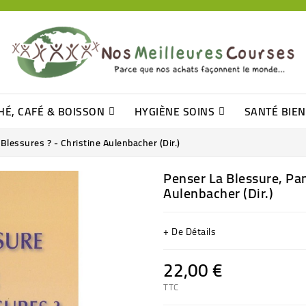
HÉ, CAFÉ & BOISSON
HYGIÈNE SOINS
SANTÉ BIE
Pâtisseries, Moelleux Et Cakes
Sucres En Morceaux, Bûchettes
Barre De Céréales, Pâte D\'amande
Tomates (purée, Coulis, Concentré....)
Levure De Bière Et Germe De Blé
Cotons
Tampo
Shampooin
Blessures ? - Christine Aulenbacher (dir.)
Penser La Blessure, Pan
Aulenbacher (dir.)
+ De Détails
22,00 €
TTC