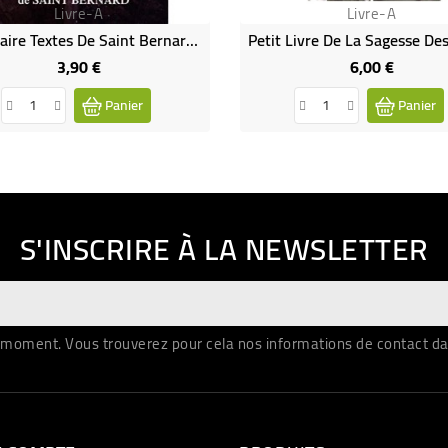
Livre-A
Livre-A
Le Rosaire Textes De Saint Bernard (Occasion)
3,90 €
6,00 €
Prix
Prix
Panier
Panier
S'INSCRIRE À LA NEWSLETTER
moment. Vous trouverez pour cela nos informations de contact dans 