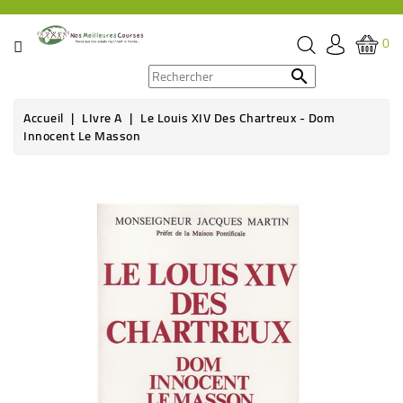
CATÉGORIE
0
PROMOS

Accueil
LIvre A
Le Louis XIV Des Chartreux - Dom
ÉPICERIE
Innocent Le Masson
THÉ,
CAFÉ
&
BOISSON
HYGIÈNE
SOINS
SANTÉ
BIEN-
ÊTRE