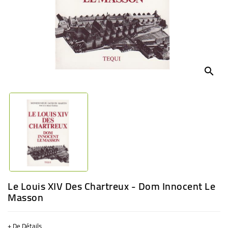
BÉBÉ
CULTUREL
search
Le Louis XIV Des Chartreux - Dom Innocent Le
Masson
+ De Détails