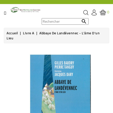
CATÉGORIE
0
PROMOS

Accueil
LIvre A
Abbaye De Landévennec - L'âme D'un
ÉPICERIE
Lieu
THÉ,
CAFÉ
&
BOISSON
HYGIÈNE
SOINS
SANTÉ
BIEN-
ÊTRE