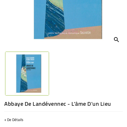
BÉBÉ
CULTUREL
search
Abbaye De Landévennec - L'âme D'un Lieu
+ De Détails