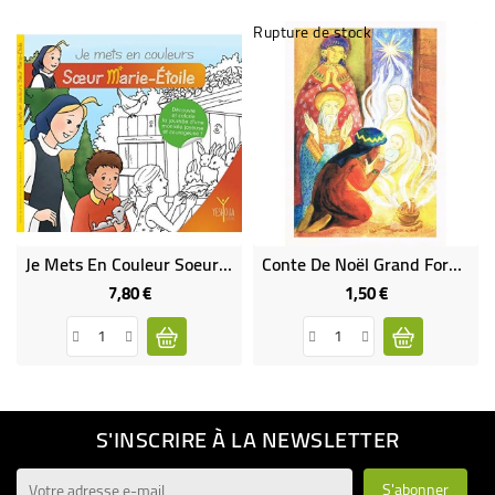
Rupture de stock
Je Mets En Couleur Soeur Marie-Étoile ( BD)
Conte De Noël Grand Format - Les Trois Rois À L'étoile
7,80 €
1,50 €
Prix
Prix
S'INSCRIRE À LA NEWSLETTER