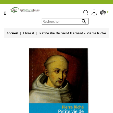
CATÉGORIE
0
PROMOS

Accueil
LIvre A
Petite Vie De Saint Bernard - Pierre Riché
ÉPICERIE
Rupture de stock
THÉ,
CAFÉ
&
BOISSON
HYGIÈNE
SOINS
SANTÉ
BIEN-
ÊTRE