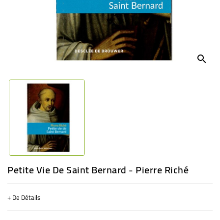
BÉBÉ
CULTUREL
search
Petite Vie De Saint Bernard - Pierre Riché
+ De Détails