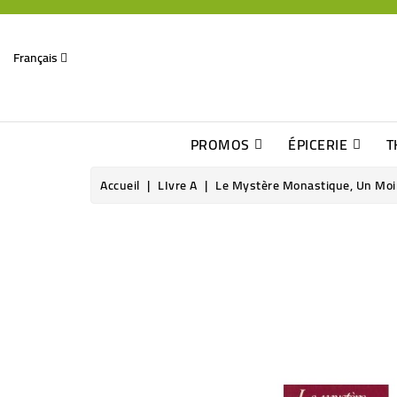
Français
PROMOS
ÉPICERIE
T
Dates Dépassées, Jusqu\'à -70% De Réduction
Découverte De Beaux Produits Au Détour D\'une Bonne Affaire
Sucres & Édulcorants Naturels
Chocolats, Barres & Confiserie
Accueil
LIvre A
Le Mystère Monastique, Un Moi