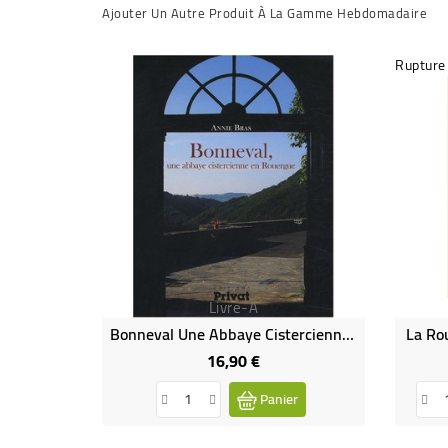
Ajouter Un Autre Produit À La Gamme Hebdomadaire
Rupture
Livre-A
Bonneval Une Abbaye Cistercienne En Rouergue (Occasion)
La Ro
16,90 €
Prix
Panier