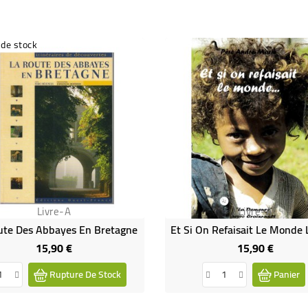
 de stock
Livre-A
Livre-A
ute Des Abbayes En Bretagne
15,90 €
15,90 €
Prix
Prix
Rupture De Stock
Panier