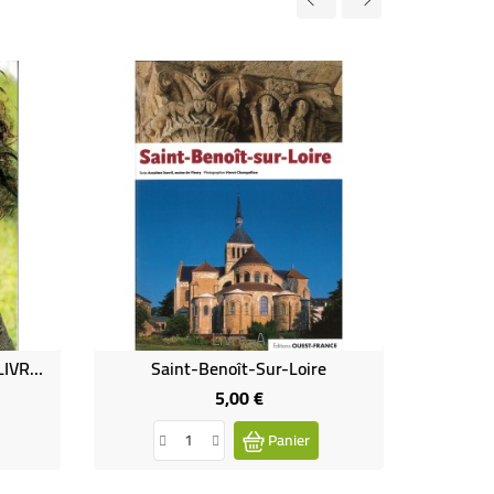
Livre-A
Et Si On Refaisait Le Monde LIVRE (Occasion)
Saint-Benoît-Sur-Loire
5,00 €
Prix
Panier