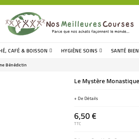
HÉ, CAFÉ & BOISSON
HYGIÈNE SOINS
SANTÉ BIE
Pâtisseries, Moelleux Et Cakes
Sucres En Morceaux, Bûchettes
Barre De Céréales, Pâte D\'amande
Tomates (purée, Coulis, Concentré....)
Levure De Bière Et Germe De Blé
Cotons
Tampo
Shampooin
ne Bénédictin
Le Mystère Monastique
+ De Détails
6,50 €
TTC