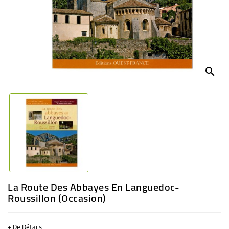
BÉBÉ
CULTUREL
search
La Route Des Abbayes En Languedoc-
Roussillon (occasion)
+ De Détails