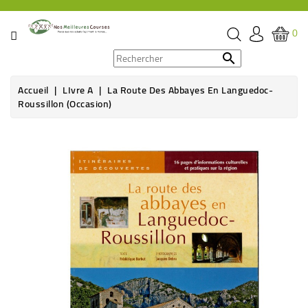
CATÉGORIE
0
PROMOS

Accueil
LIvre A
La Route Des Abbayes En Languedoc-
ÉPICERIE
Roussillon (occasion)
THÉ,
CAFÉ
&
BOISSON
HYGIÈNE
SOINS
SANTÉ
BIEN-
ÊTRE