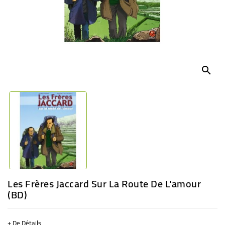
BÉBÉ
CULTUREL
search
Les Frères Jaccard Sur La Route De L'amour
(BD)
+ De Détails