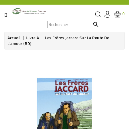
CATÉGORIE
0
PROMOS

Accueil
LIvre A
Les Frères Jaccard Sur La Route De
ÉPICERIE
L'amour (BD)
THÉ,
CAFÉ
&
BOISSON
HYGIÈNE
SOINS
SANTÉ
BIEN-
ÊTRE