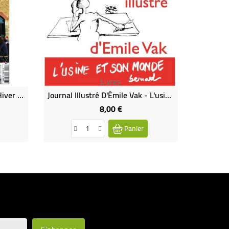
Livres
Magazine "Village" N°150 - Hiver 2021
Journal Illustré D'Émile Vak - L'usine Et Son Monde : Non Aux Mille Vaches !
8,00 €
Prix
Panier