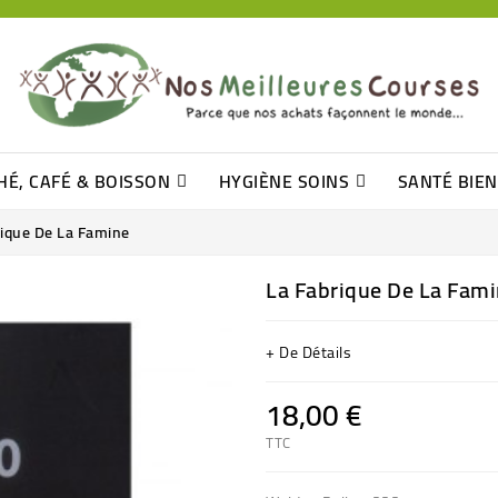
HÉ, CAFÉ & BOISSON
HYGIÈNE SOINS
SANTÉ BIE
Pâtisseries, Moelleux Et Cakes
Sucres En Morceaux, Bûchettes
Barre De Céréales, Pâte D\'amande
Tomates (purée, Coulis, Concentré....)
Levure De Bière Et Germe De Blé
Cotons
Tampo
Shampooin
rique De La Famine
La Fabrique De La Fam
+ De Détails
18,00 €
TTC