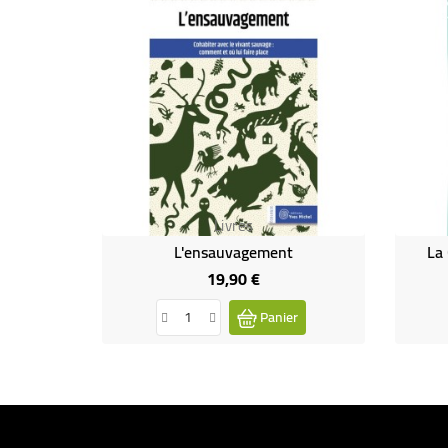
Livres
L'ensauvagement
La
19,90 €
Prix
Panier