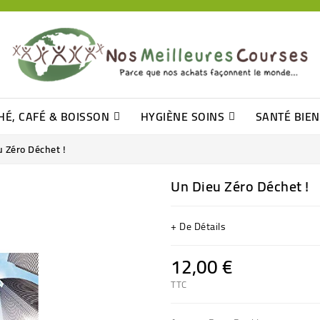
HÉ, CAFÉ & BOISSON
HYGIÈNE SOINS
SANTÉ BIE
Pâtisseries, Moelleux Et Cakes
Sucres En Morceaux, Bûchettes
Barre De Céréales, Pâte D\'amande
Tomates (purée, Coulis, Concentré....)
Levure De Bière Et Germe De Blé
Cotons
Tampo
Shampooin
 Zéro Déchet !
Un Dieu Zéro Déchet !
+ De Détails
12,00 €
TTC