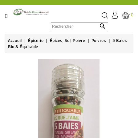
CATÉGORIE
0
PROMOS

Accueil
Épicerie
Épices, Sel, Poivre
Poivres
5 Baies
ÉPICERIE
Bio & Équitable
THÉ,
Rupture de stock
CAFÉ
&
BOISSON
HYGIÈNE
SOINS
SANTÉ
BIEN-
ÊTRE