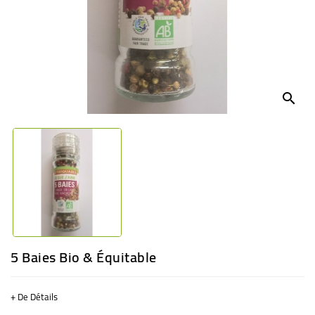
BÉBÉ
CULTUREL
search
5 Baies Bio & Équitable
+ De Détails