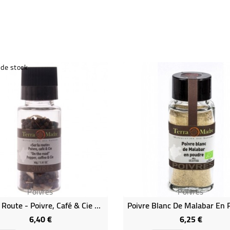
 de stock
Poivres
Poivres
Sur La Route - Poivre, Café & Cie Bio
6,40 €
6,25 €
Prix
Prix