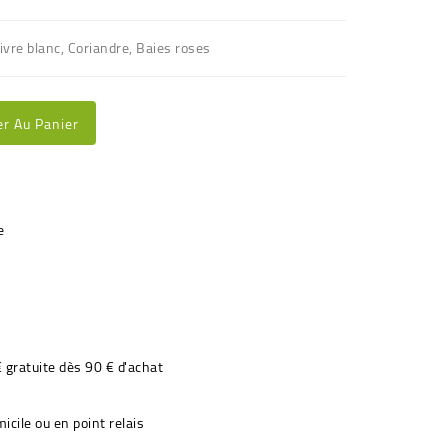
oivre blanc, Coriandre, Baies roses
er Au Panier
€ gratuite dès 90 € d'achat
icile ou en point relais