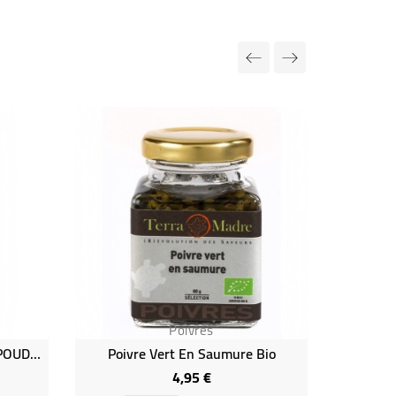
Rupture de
Poivres
Poivre Blanc De Malabar En POUDRE Bio
Poivre Vert En Saumure Bio
4,95 €
Prix