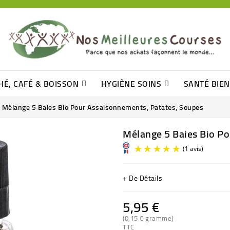
HÉ, CAFÉ & BOISSON
HYGIÈNE SOINS
SANTÉ BIE
Pâtisseries, Moelleux Et Cakes
Sucres En Morceaux, Bûchettes
Barre De Céréales, Pâte D\'amande
Tomates (purée, Coulis, Concentré....)
Levure De Bière Et Germe De Blé
Cotons
Tampo
Shampooin
Mélange 5 Baies Bio Pour Assaisonnements, Patates, Soupes
Mélange 5 Baies Bio P
+ De Détails
5,95 €
(0,15 € gramme)
TTC