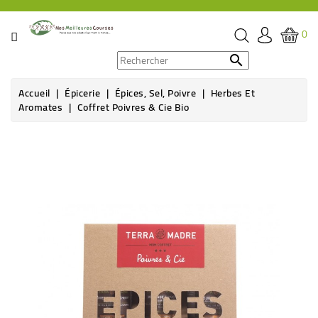
CATÉGORIE
0
PROMOS

Accueil
Épicerie
Épices, Sel, Poivre
Herbes Et
ÉPICERIE
Aromates
Coffret Poivres & Cie Bio
THÉ,
Rupture de stock
CAFÉ
&
BOISSON
HYGIÈNE
SOINS
SANTÉ
BIEN-
ÊTRE