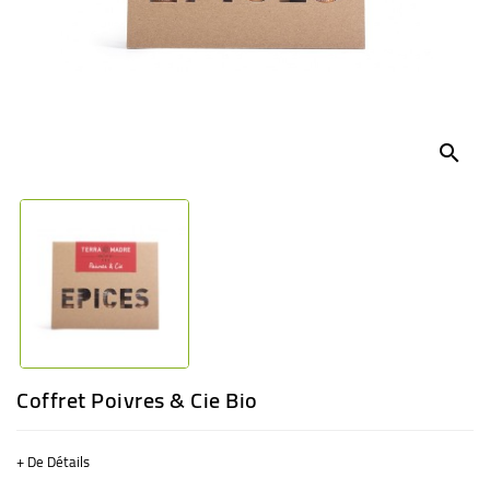
BÉBÉ
CULTUREL
search
Coffret Poivres & Cie Bio
+ De Détails