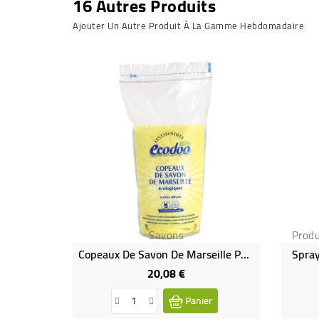
16 Autres Produits
Ajouter Un Autre Produit À La Gamme Hebdomadaire
Savons
Produ
Copeaux De Savon De Marseille Pour Un Lavage À La Main Écologique
Spray
20,08 €
Prix
Panier