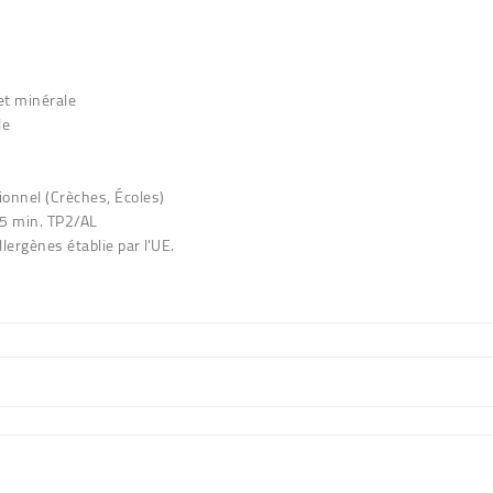
et minérale
le
ionnel (Crèches, Écoles)
 5 min. TP2/AL
lergènes établie par l'UE.