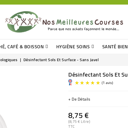
HÉ, CAFÉ & BOISSON
HYGIÈNE SOINS
SANTÉ BIE
Pâtisseries, Moelleux Et Cakes
Sucres En Morceaux, Bûchettes
Barre De Céréales, Pâte D\'amande
Tomates (purée, Coulis, Concentré....)
Levure De Bière Et Germe De Blé
Cotons
Tampo
Shampooin
cologiques
Désinfectant Sols Et Surface - Sans Javel
Désinfectant Sols Et Su
+ De Détails
8,75 €
(8,75 € Litre)
TTC