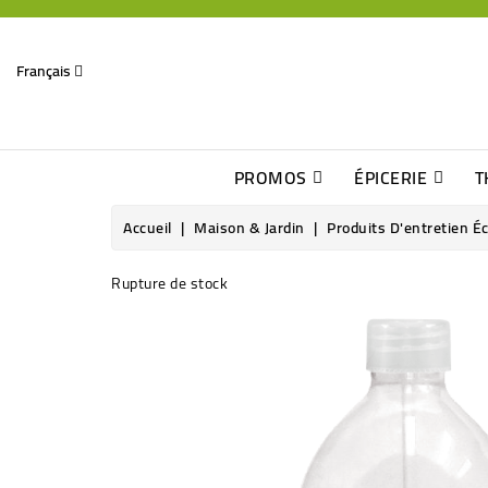
Français
PROMOS
ÉPICERIE
T
Dates Dépassées, Jusqu\'à -70% De Réduction
Découverte De Beaux Produits Au Détour D\'une Bonne Affaire
Sucres & Édulcorants Naturels
Chocolats, Barres & Confiserie
Accueil
Maison & Jardin
Produits D'entretien É
Rupture de stock