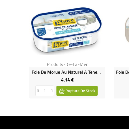
Produits-De-La-Mer
Foie De Morue Au Naturel À Teneur Réduite En Sel
4,14 €
Prix
Rupture De Stock