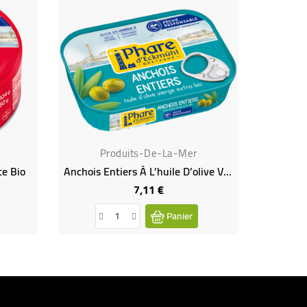
Produits-De-La-Mer
P
te Bio
Anchois Entiers À L’huile D’olive Vierge Extra Bio
S
7,11 €
Prix
Panier