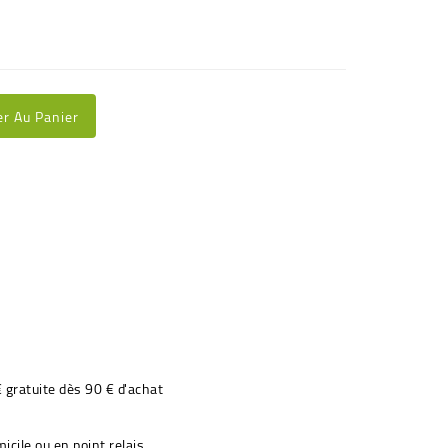
er Au Panier
€ gratuite dès 90 € d'achat
icile ou en point relais