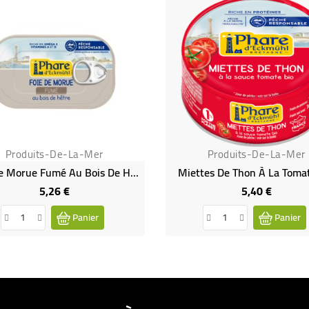
Produits-De-La-Mer
Produits-De-La-Mer
Foie De Morue Fumé Au Bois De Hêtre
Miettes De Thon À La Toma
5,26 €
5,40 €
Prix
Prix
Panier
Panier