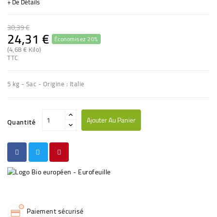
+ De Détails
30,39 €
24,31 €
Économisez 20%
(1 avis)
(4,68 € Kilo)
TTC
5 kg - Sac - Origine : Italie
Ajouter Au Panier
Quantité
Paiement sécurisé