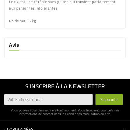
Le riz est une céréale sans gluten qui convient parfaitement
aux personnes intolérantes.
Poids net
: 5 kg
Avis
S'INSCRIRE À LA NEWSLETTER
Vous pouvez vous désinscrire à tout moment. Vous trouverez pour cela nos
informations de contact dans les conditions d'utilisation du site.
COORDONNÉES