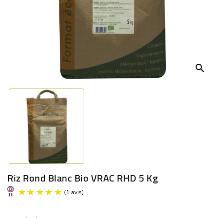
BÉBÉ
CULTUREL
search
Riz Rond Blanc Bio VRAC RHD 5 Kg