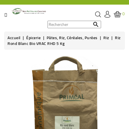
CATÉGORIE
0
PROMOS

Accueil
Épicerie
Pâtes, Riz, Céréales, Purées
Riz
Riz
ÉPICERIE
Rond Blanc Bio VRAC RHD 5 Kg
THÉ,
CAFÉ
&
BOISSON
HYGIÈNE
SOINS
SANTÉ
BIEN-
ÊTRE