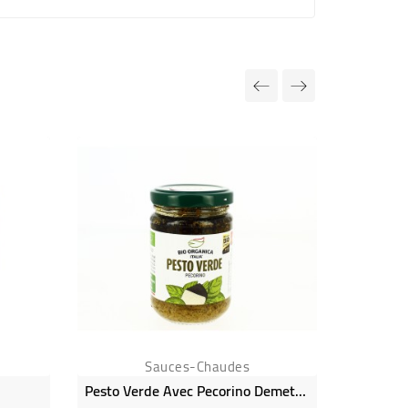
Sauces-Chaudes
Pesto Verde Avec Pecorino Demeter Bio
Pe