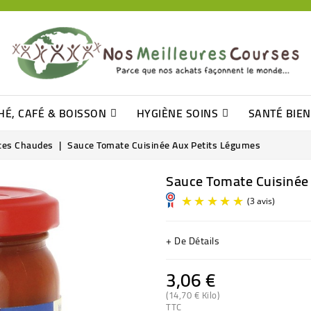
HÉ, CAFÉ & BOISSON
HYGIÈNE SOINS
SANTÉ BIE
Pâtisseries, Moelleux Et Cakes
Sucres En Morceaux, Bûchettes
Barre De Céréales, Pâte D\'amande
Tomates (purée, Coulis, Concentré....)
Levure De Bière Et Germe De Blé
Cotons
Tampo
Shampooin
ces Chaudes
Sauce Tomate Cuisinée Aux Petits Légumes
Sauce Tomate Cuisinée
+ De Détails
3,06 €
(14,70 € Kilo)
TTC