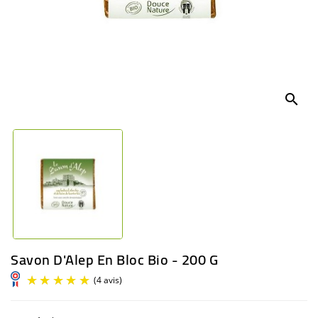
BÉBÉ
CULTUREL
search
Savon D'Alep En Bloc Bio - 200 G