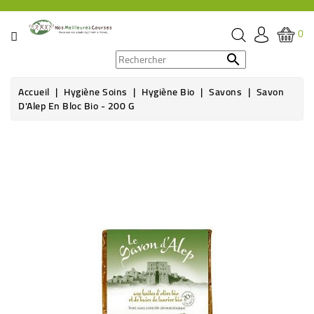
CATÉGORIE
0
PROMOS

Accueil
Hygiène Soins
Hygiène Bio
Savons
Savon
ÉPICERIE
D'Alep En Bloc Bio - 200 G
THÉ,
Rupture de stock
CAFÉ
&
BOISSON
HYGIÈNE
SOINS
SANTÉ
BIEN-
ÊTRE