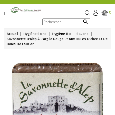
CATÉGORIE
0
PROMOS

Accueil
Hygiène Soins
Hygiène Bio
Savons
ÉPICERIE
Savonnette D'Alep À L'argile Rouge Et Aux Huiles D'olive Et De
Baies De Laurier
THÉ,
CAFÉ
Rupture de stock
&
BOISSON
HYGIÈNE
SOINS
SANTÉ
BIEN-
ÊTRE